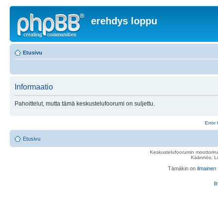
erehdys loppu
Etusivu
Informaatio
Pahoittelut, mutta tämä keskustelufoorumi on suljettu.
Error 
Etusivu
Keskustelufoorumin moottorina
Käännös, Lu
Tämäkin on
ilmainen
Il