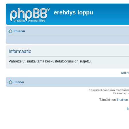
erehdys loppu
Etusivu
Informaatio
Pahoittelut, mutta tämä keskustelufoorumi on suljettu.
Error 
Etusivu
Keskustelufoorumin moottorina
Käännös, Lu
Tämäkin on
ilmainen
Il